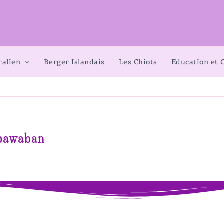
ralien
Berger Islandais
Les Chiots
Education et
ipawaban