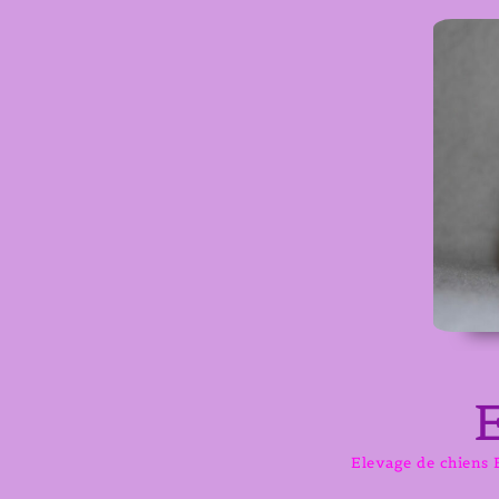
Aller
au
contenu
Elevage de chiens B