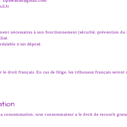
s : sipawaban@gmail.com
il.fr
ement nécessaires à son fonctionnement (sécurité, prévention du s
lisé.
éalable n’est déposé.
 le droit français. En cas de litige, les tribunaux français seront
tion
 la consommation, tout consommateur a le droit de recourir grat