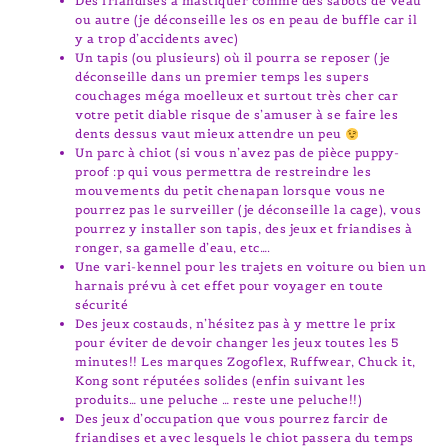
Des friandises à mastiquer comme des sabots de veau
ou autre (je déconseille les os en peau de buffle car il
y a trop d’accidents avec)
Un tapis (ou plusieurs) où il pourra se reposer (je
déconseille dans un premier temps les supers
couchages méga moelleux et surtout très cher car
votre petit diable risque de s’amuser à se faire les
dents dessus vaut mieux attendre un peu
Un parc à chiot (si vous n’avez pas de pièce puppy-
proof :p qui vous permettra de restreindre les
mouvements du petit chenapan lorsque vous ne
pourrez pas le surveiller (je déconseille la cage), vous
pourrez y installer son tapis, des jeux et friandises à
ronger, sa gamelle d’eau, etc….
Une vari-kennel pour les trajets en voiture ou bien un
harnais prévu à cet effet pour voyager en toute
sécurité
Des jeux costauds, n’hésitez pas à y mettre le prix
pour éviter de devoir changer les jeux toutes les 5
minutes!! Les marques Zogoflex, Ruffwear, Chuck it,
Kong sont réputées solides (enfin suivant les
produits… une peluche … reste une peluche!!)
Des jeux d’occupation que vous pourrez farcir de
friandises et avec lesquels le chiot passera du temps