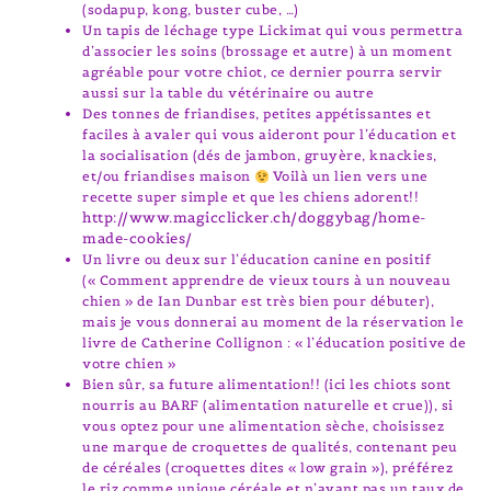
(sodapup, kong, buster cube, …)
Un tapis de léchage type Lickimat qui vous permettra
d’associer les soins (brossage et autre) à un moment
agréable pour votre chiot, ce dernier pourra servir
aussi sur la table du vétérinaire ou autre
Des tonnes de friandises, petites appétissantes et
faciles à avaler qui vous aideront pour l’éducation et
la socialisation (dés de jambon, gruyère, knackies,
et/ou friandises maison
Voilà un lien vers une
recette super simple et que les chiens adorent!!
http://www.magicclicker.ch/doggybag/home-
made-cookies/
Un livre ou deux sur l’éducation canine en positif
(« Comment apprendre de vieux tours à un nouveau
chien » de Ian Dunbar est très bien pour débuter),
mais je vous donnerai au moment de la réservation le
livre de Catherine Collignon : « l’éducation positive de
votre chien »
Bien sûr, sa future alimentation!! (ici les chiots sont
nourris au BARF (alimentation naturelle et crue)), si
vous optez pour une alimentation sèche, choisissez
une marque de croquettes de qualités, contenant peu
de céréales (croquettes dites « low grain »), préférez
le riz comme unique céréale et n’ayant pas un taux de