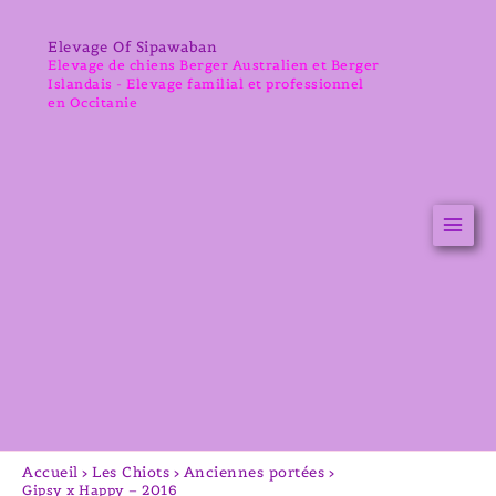
Aller
au
Elevage Of Sipawaban
contenu
Elevage de chiens Berger Australien et Berger
Islandais - Elevage familial et professionnel
en Occitanie
Accueil
Les Chiots
Anciennes portées
Gipsy x Happy – 2016