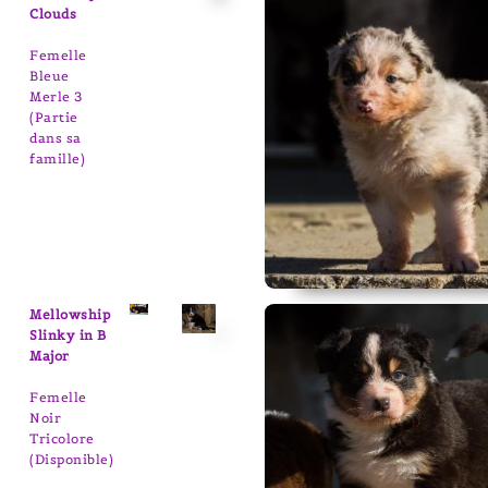
Clouds
Femelle
Bleue
Merle 3
(Partie
dans sa
famille)
Mellowship
Slinky in B
Major
Femelle
Noir
Tricolore
(Disponible)