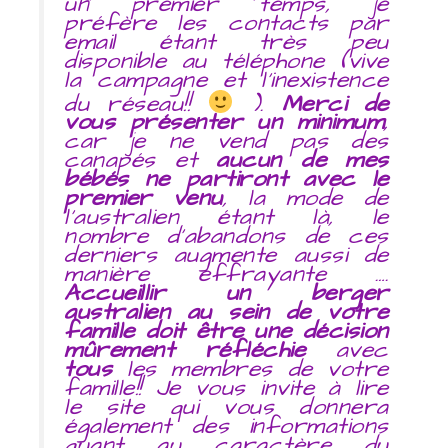
un premier temps, je
préfère les contacts par
email étant très peu
disponible au téléphone (vive
la campagne et l’inexistence
du réseau!!
).
Merci de
vous présenter un minimum
,
car je ne vend pas des
canapés et
aucun de mes
bébés ne partiront avec le
premier venu
, la mode de
l’australien étant là, le
nombre d’abandons de ces
derniers augmente aussi de
manière effrayante ….
Accueillir un berger
australien au sein de votre
famille doit être une décision
mûrement réfléchie
avec
tous
les membres de votre
famille!! Je vous invite à lire
le site qui vous donnera
également des informations
quant au caractère du