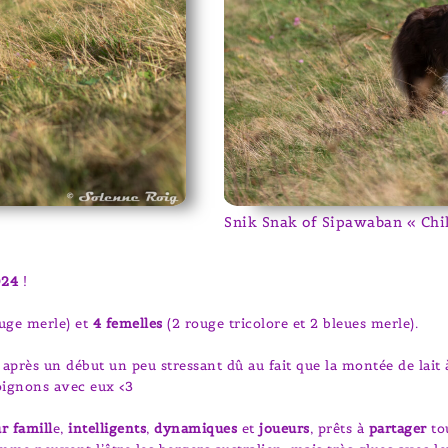
Snik Snak of Sipawaban « Chil
024
!
ouge merle) et
4 femelles
(2 rouge tricolore et 2 bleues merle).
 après un début un peu stressant dû au fait que la montée de lai
oignons avec eux <3
r famill
e,
intelligents
,
dynamiques
et
joueurs
, prêts à
partager
to