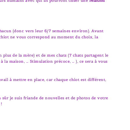
eurs humains avec qui ils pourront tisser une
relation
e chacun (donc vers leur 6/7 semaines environ). Avant
n chiot ne vous correspond au moment du choix, la
n plus de la mère) et de mes chats (7 chats partagent le
s à la maison, … Stimulation précoce, … ), ce sera à vous
ail à mettre en place, car chaque chiot est différent,
 sûr je suis friande de nouvelles et de photos de votre
 !