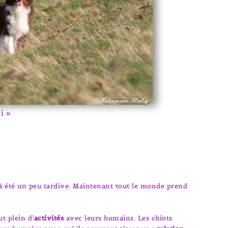
i »
t à été un peu tardive. Maintenant tout le monde prend
ut plein d’
activités
avec leurs humains. Les chiots