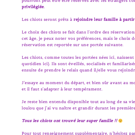
pourront peut être être réservés avec les étrangers co
privilégiée
.
Les chiots seront prêts à
rejoindre leur famille à part
Le choix des chiots se fait dans l’ordre des réservatio
cet âge, je peux noter vos préférences, mais le choix 
réservation est reportée sur une portée suivante.
Les chiots, comme toutes les portées nées ici, naissent
quotidien ici). Ils sont éveillés, socialisés et familia
ensuite de prendre le relais quand il/elle vous rejoindr
J’essaye au moment du départ, et bien sûr avant au mom
et il faut s’adapter à leur tempérament.
Je reste bien entendu disponible tout au long de sa vi
loulou que j’ai vu naître et grandir durant les premièr
Tous les chiots ont trouvé leur super famille !!
Pour tout renseignement supplémentaire, n’hésitez p