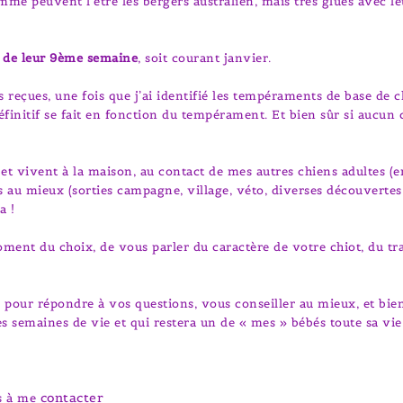
mme peuvent l’être les bergers australien, mais très glues avec l
ir de leur 9ème semaine
, soit courant janvier.
ns reçues, une fois que j’ai identifié les tempéraments de base d
définitif se fait en fonction du tempérament. Et bien sûr si aucu
 et vivent à la maison, au contact de mes autres chiens adultes (e
risés au mieux (sorties campagne, village, véto, diverses découverte
a !
ent du choix, de vous parler du caractère de votre chiot, du trav
e pour répondre à vos questions, vous conseiller au mieux, et bien
es semaines de vie et qui restera un de « mes » bébés toute sa vie
contacter
as à me