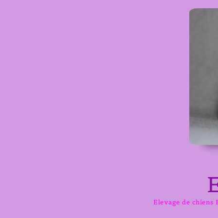
Aller
au
contenu
Elevage de chiens B