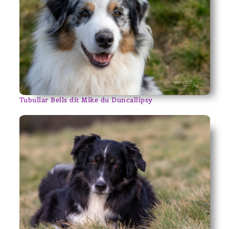
Tubullar Bells dit Mike du Duncallipsy