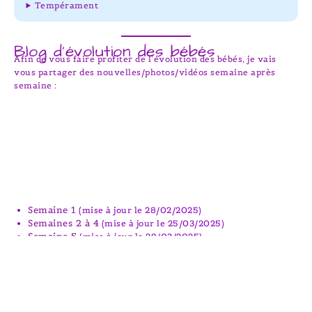
Tempérament
Blog d’évolution des bébés
Afin de vous faire profiter de l’évolution des bébés, je vais
vous partager des nouvelles/photos/vidéos semaine après
semaine :
Semaine 1
(mise à jour le 28/02/2025)
Semaines 2 à 4
(mise à jour le 25/03/2025)
Semaine 5
(mise à jour le 29/03/2025)
Semaine 6
(mise à jour le 06/04/2025)
Semaine 7
(mise à jour le 12/04/2025)
Elevage professionnel et familial
Bien-être | Eveil & Socialisation | Education positive