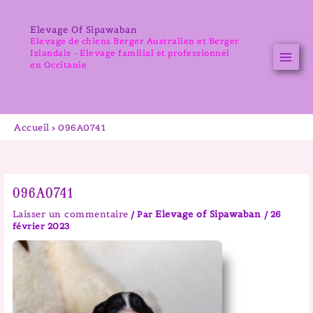
Aller
au
Elevage Of Sipawaban
contenu
Elevage de chiens Berger Australien et Berger
Islandais - Elevage familial et professionnel
en Occitanie
Accueil
096A0741
096A0741
Laisser un commentaire
Elevage of Sipawaban
/ Par
/
26
février 2023