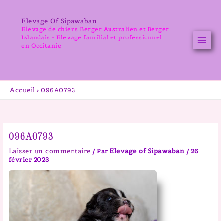
Aller
au
Elevage Of Sipawaban
contenu
Elevage de chiens Berger Australien et Berger
Islandais - Elevage familial et professionnel
en Occitanie
Accueil
096A0793
096A0793
Laisser un commentaire
Elevage of Sipawaban
/ Par
/
26
février 2023