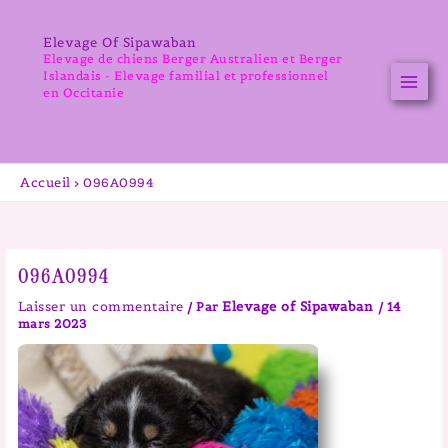
Aller
au
Elevage Of Sipawaban
contenu
Elevage de chiens Berger Australien et Berger
Islandais - Elevage familial et professionnel
en Occitanie
Accueil
096A0994
096A0994
Laisser un commentaire
Elevage of Sipawaban
/ Par
/
14
mars 2023