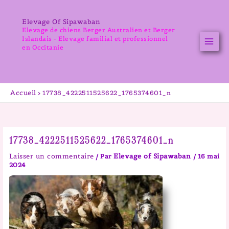
Aller
au
Elevage Of Sipawaban
contenu
Elevage de chiens Berger Australien et Berger
Islandais - Elevage familial et professionnel
en Occitanie
Accueil
17738_4222511525622_1765374601_n
17738_4222511525622_1765374601_n
Laisser un commentaire
Elevage of Sipawaban
/ Par
/
16 mai
2024