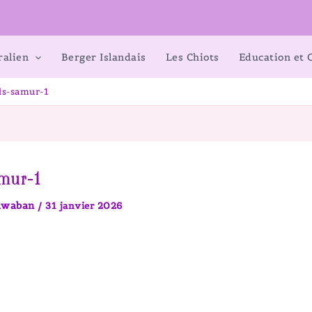
ralien
Berger Islandais
Les Chiots
Education et
els-samur-1
amur-1
pawaban
/
31 janvier 2026