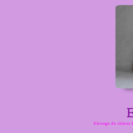
Aller
au
contenu
Elevage de chiens B