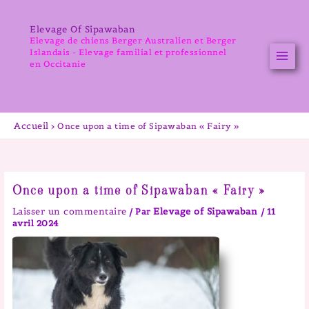
Aller
au
Elevage Of Sipawaban
contenu
Elevage de chiens Berger Australien et Berger
Islandais - Elevage familial et professionnel
en Occitanie
Accueil
Once upon a time of Sipawaban « Fairy »
Once upon a time of Sipawaban « Fairy »
Laisser un commentaire
Elevage of Sipawaban
/ Par
/
11
avril 2024