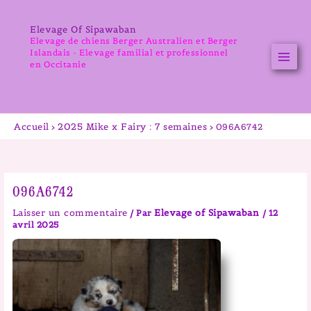
Aller
au
Elevage Of Sipawaban
contenu
Elevage de chiens Berger Australien et Berger
Islandais - Elevage familial et professionnel
en Occitanie
Accueil
2025 Mike x Fairy : 7 semaines
096A6742
096A6742
Laisser un commentaire
Elevage of Sipawaban
/ Par
/
12
avril 2025