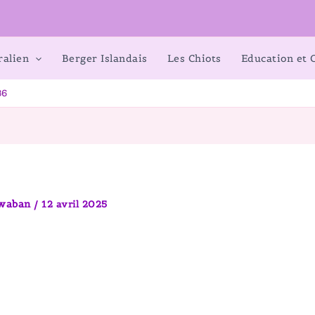
ralien
Berger Islandais
Les Chiots
Education et
86
awaban
/
12 avril 2025