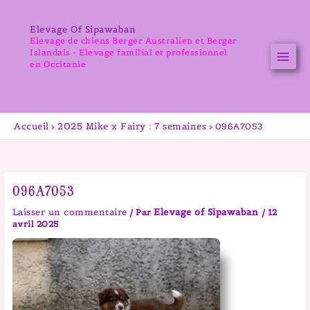
Aller
au
Elevage Of Sipawaban
contenu
Elevage de chiens Berger Australien et Berger
Islandais - Elevage familial et professionnel
en Occitanie
Accueil
2025 Mike x Fairy : 7 semaines
096A7053
096A7053
Laisser un commentaire
Elevage of Sipawaban
/ Par
/
12
avril 2025