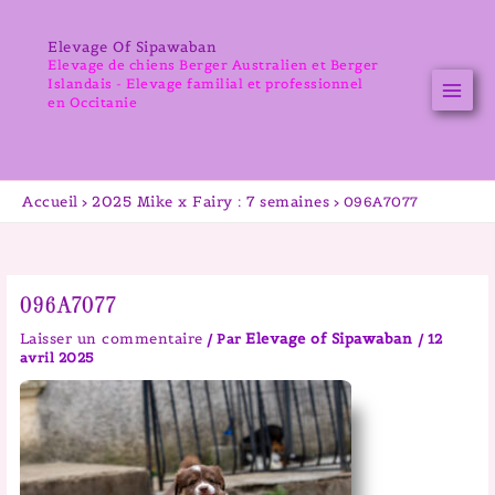
Aller
au
Elevage Of Sipawaban
contenu
Elevage de chiens Berger Australien et Berger
Islandais - Elevage familial et professionnel
en Occitanie
Accueil
2025 Mike x Fairy : 7 semaines
096A7077
096A7077
Laisser un commentaire
Elevage of Sipawaban
/ Par
/
12
avril 2025