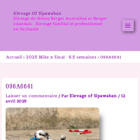
Aller
au
Elevage Of Sipawaban
contenu
Elevage de chiens Berger Australien et Berger
Islandais - Elevage familial et professionnel
en Occitanie
Accueil
2025 Mike x Sinaï : 6,5 semaines
096A6641
096A6641
Laisser un commentaire
Elevage of Sipawaban
/ Par
/
12
avril 2025