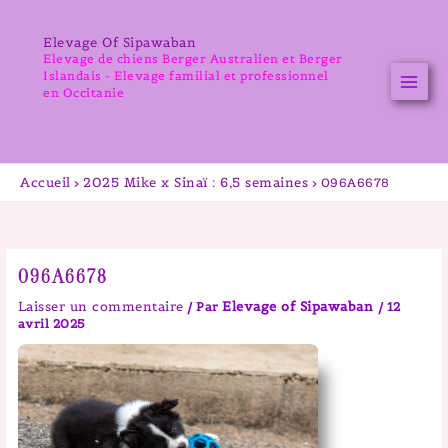
Aller
au
Elevage Of Sipawaban
contenu
Elevage de chiens Berger Australien et Berger
Islandais - Elevage familial et professionnel
en Occitanie
Accueil
2025 Mike x Sinaï : 6,5 semaines
096A6678
096A6678
Laisser un commentaire
Elevage of Sipawaban
/ Par
/
12
avril 2025