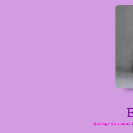
Aller
au
contenu
Elevage de chiens B