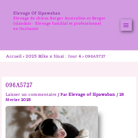
Aller
au
Elevage Of Sipawaban
contenu
Elevage de chiens Berger Australien et Berger
Islandais - Elevage familial et professionnel
en Occitanie
Accueil
2025 Mike x Sinaï : Jour 4
096A5727
096A5727
Laisser un commentaire
Elevage of Sipawaban
/ Par
/
28
février 2025