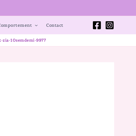
 Comportement
Contact
ht-zia-10semdemi-9977