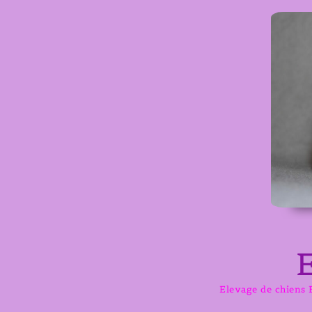
Aller
au
contenu
Elevage de chiens B