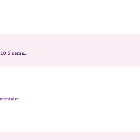
Berger australien > Portée 2025 > Twilight x Zia > 10.5 semaines
mentaire.