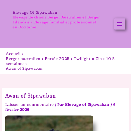
Aller
au
Elevage Of Sipawaban
contenu
Elevage de chiens Berger Australien et Berger
Islandais - Elevage familial et professionnel
en Occitanie
Accueil
Berger australien > Portée 2025 > Twilight x Zia > 10.5
semaines
Awan of Sipawaban
Awan of Sipawaban
Laisser un commentaire
Elevage of Sipawaban
/ Par
/
6
février 2026