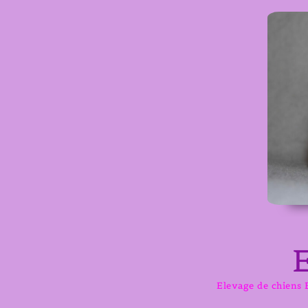
Aller
au
contenu
Elevage de chiens B