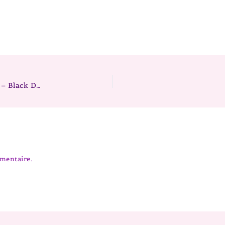
Chiot berger australien Portée 2026 Mike x Fairy – Black Diamond bay- Mâle noir tricolore
mentaire.