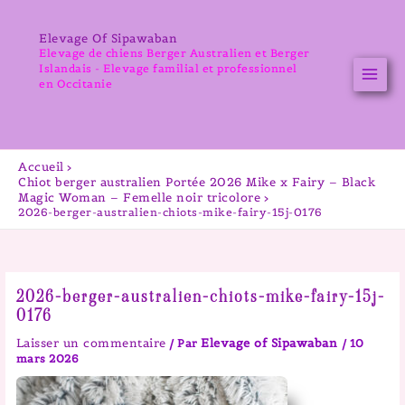
Aller
au
Elevage Of Sipawaban
contenu
Elevage de chiens Berger Australien et Berger
Islandais - Elevage familial et professionnel
en Occitanie
Accueil
Chiot berger australien Portée 2026 Mike x Fairy – Black
Magic Woman – Femelle noir tricolore
2026-berger-australien-chiots-mike-fairy-15j-0176
2026-berger-australien-chiots-mike-fairy-15j-
0176
Laisser un commentaire
Elevage of Sipawaban
/ Par
/
10
mars 2026