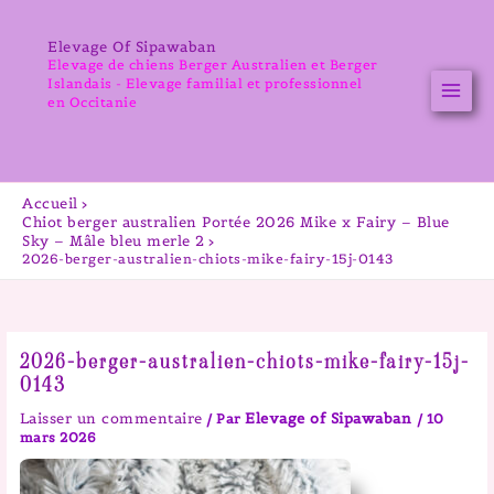
Aller
au
Elevage Of Sipawaban
contenu
Elevage de chiens Berger Australien et Berger
Islandais - Elevage familial et professionnel
en Occitanie
Accueil
Chiot berger australien Portée 2026 Mike x Fairy – Blue
Sky – Mâle bleu merle 2
2026-berger-australien-chiots-mike-fairy-15j-0143
2026-berger-australien-chiots-mike-fairy-15j-
0143
Laisser un commentaire
Elevage of Sipawaban
/ Par
/
10
mars 2026