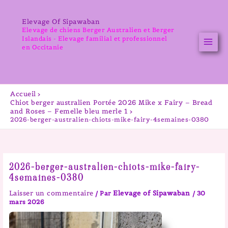
Aller
au
Elevage Of Sipawaban
contenu
Elevage de chiens Berger Australien et Berger
Islandais - Elevage familial et professionnel
en Occitanie
Accueil
Chiot berger australien Portée 2026 Mike x Fairy – Bread
and Roses – Femelle bleu merle 1
2026-berger-australien-chiots-mike-fairy-4semaines-0380
2026-berger-australien-chiots-mike-fairy-
4semaines-0380
Laisser un commentaire
Elevage of Sipawaban
/ Par
/
30
mars 2026