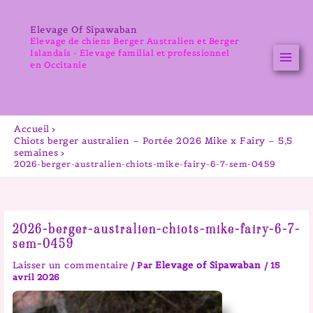
Aller
au
Elevage Of Sipawaban
contenu
Elevage de chiens Berger Australien et Berger
Islandais - Elevage familial et professionnel
en Occitanie
Accueil
Chiots berger australien – Portée 2026 Mike x Fairy – 5,5
semaines
2026-berger-australien-chiots-mike-fairy-6-7-sem-0459
2026-berger-australien-chiots-mike-fairy-6-7-
sem-0459
Laisser un commentaire
Elevage of Sipawaban
/ Par
/
15
avril 2026