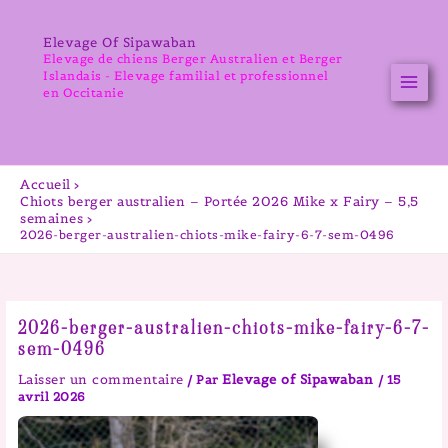
Aller
au
Elevage Of Sipawaban
contenu
Elevage de chiens Berger Australien et Berger
Islandais - Elevage familial et professionnel
en Occitanie
Accueil
Chiots berger australien – Portée 2026 Mike x Fairy – 5,5
semaines
2026-berger-australien-chiots-mike-fairy-6-7-sem-0496
2026-berger-australien-chiots-mike-fairy-6-7-
sem-0496
Laisser un commentaire
Elevage of Sipawaban
/ Par
/
15
avril 2026