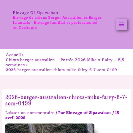
Aller
au
Elevage Of Sipawaban
contenu
Elevage de chiens Berger Australien et Berger
Islandais - Elevage familial et professionnel
en Occitanie
Accueil
Chiots berger australien – Portée 2026 Mike x Fairy – 5,5
semaines
2026-berger-australien-chiots-mike-fairy-6-7-sem-0499
2026-berger-australien-chiots-mike-fairy-6-7-
sem-0499
Laisser un commentaire
Elevage of Sipawaban
/ Par
/
15
avril 2026