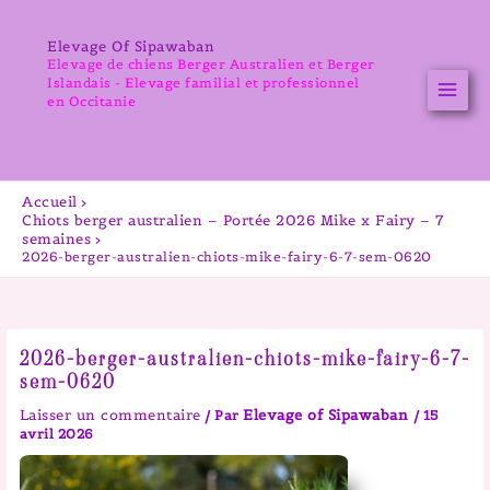
Aller
au
Elevage Of Sipawaban
contenu
Elevage de chiens Berger Australien et Berger
Islandais - Elevage familial et professionnel
en Occitanie
Accueil
Chiots berger australien – Portée 2026 Mike x Fairy – 7
semaines
2026-berger-australien-chiots-mike-fairy-6-7-sem-0620
2026-berger-australien-chiots-mike-fairy-6-7-
sem-0620
Laisser un commentaire
Elevage of Sipawaban
/ Par
/
15
avril 2026