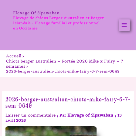
Aller
au
Elevage Of Sipawaban
contenu
Elevage de chiens Berger Australien et Berger
Islandais - Elevage familial et professionnel
en Occitanie
Accueil
Chiots berger australien – Portée 2026 Mike x Fairy – 7
semaines
2026-berger-australien-chiots-mike-fairy-6-7-sem-0649
2026-berger-australien-chiots-mike-fairy-6-7-
sem-0649
Laisser un commentaire
Elevage of Sipawaban
/ Par
/
15
avril 2026