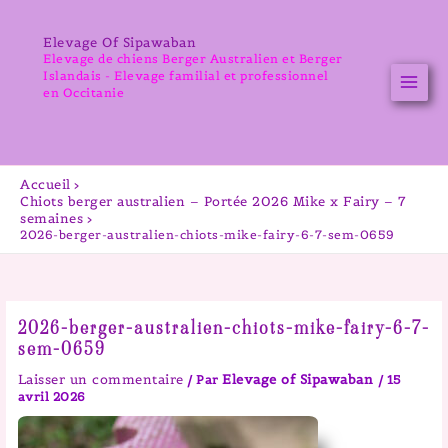
Aller
au
Elevage Of Sipawaban
contenu
Elevage de chiens Berger Australien et Berger
Islandais - Elevage familial et professionnel
en Occitanie
Accueil
Chiots berger australien – Portée 2026 Mike x Fairy – 7
semaines
2026-berger-australien-chiots-mike-fairy-6-7-sem-0659
2026-berger-australien-chiots-mike-fairy-6-7-
sem-0659
Laisser un commentaire
Elevage of Sipawaban
/ Par
/
15
avril 2026