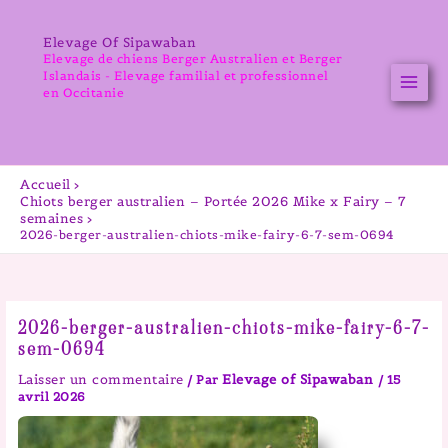
Aller
au
Elevage Of Sipawaban
contenu
Elevage de chiens Berger Australien et Berger
Islandais - Elevage familial et professionnel
en Occitanie
Accueil
Chiots berger australien – Portée 2026 Mike x Fairy – 7
semaines
2026-berger-australien-chiots-mike-fairy-6-7-sem-0694
2026-berger-australien-chiots-mike-fairy-6-7-
sem-0694
Laisser un commentaire
Elevage of Sipawaban
/ Par
/
15
avril 2026