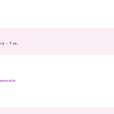
Chiots berger australien – Portée 2026 Mike x Fairy – 7 semaines
mentaire.