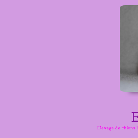
Aller
au
contenu
Elevage de chiens B