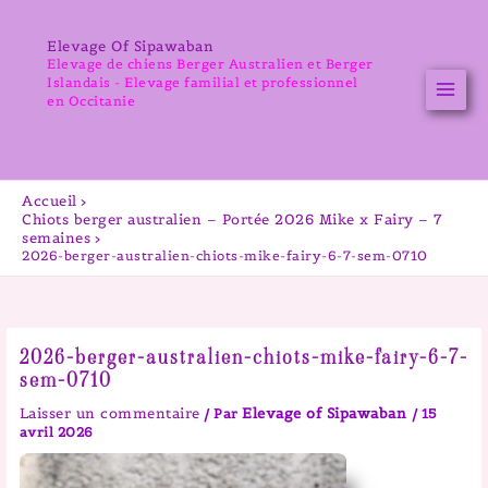
Aller
au
Elevage Of Sipawaban
contenu
Elevage de chiens Berger Australien et Berger
Islandais - Elevage familial et professionnel
en Occitanie
Accueil
Chiots berger australien – Portée 2026 Mike x Fairy – 7
semaines
2026-berger-australien-chiots-mike-fairy-6-7-sem-0710
2026-berger-australien-chiots-mike-fairy-6-7-
sem-0710
Laisser un commentaire
Elevage of Sipawaban
/ Par
/
15
avril 2026