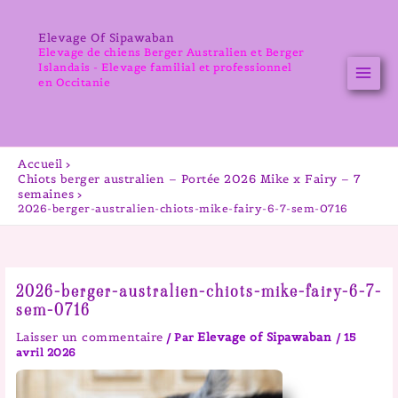
Aller
au
Elevage Of Sipawaban
contenu
Elevage de chiens Berger Australien et Berger
Islandais - Elevage familial et professionnel
en Occitanie
Accueil
Chiots berger australien – Portée 2026 Mike x Fairy – 7
semaines
2026-berger-australien-chiots-mike-fairy-6-7-sem-0716
2026-berger-australien-chiots-mike-fairy-6-7-
sem-0716
Laisser un commentaire
Elevage of Sipawaban
/ Par
/
15
avril 2026