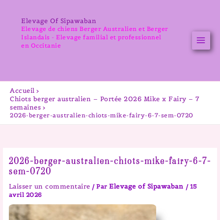
Aller
au
Elevage Of Sipawaban
contenu
Elevage de chiens Berger Australien et Berger
Islandais - Elevage familial et professionnel
en Occitanie
Accueil
Chiots berger australien – Portée 2026 Mike x Fairy – 7
semaines
2026-berger-australien-chiots-mike-fairy-6-7-sem-0720
2026-berger-australien-chiots-mike-fairy-6-7-
sem-0720
Laisser un commentaire
Elevage of Sipawaban
/ Par
/
15
avril 2026