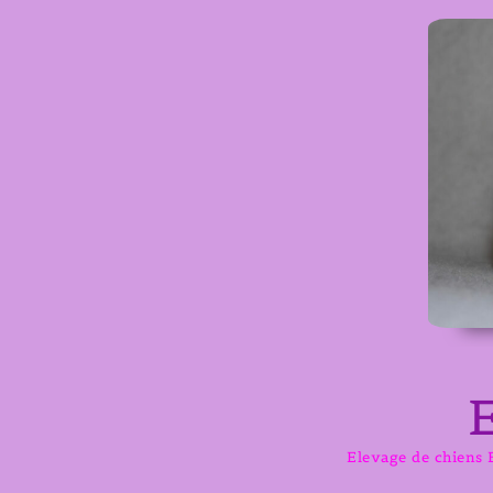
Aller
au
contenu
Elevage de chiens B