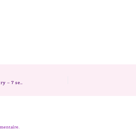
Chiots berger australien – Portée 2026 Mike x Fairy – 7 semaines
mentaire.