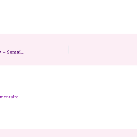
Chiots berger australien Portée 2026 Mike x Fairy – Semaines 1 et 2
mentaire.