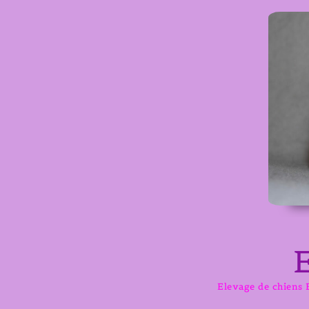
Aller
au
contenu
Elevage de chiens B