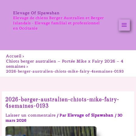
Aller
au
Elevage Of Sipawaban
contenu
Elevage de chiens Berger Australien et Berger
Islandais - Elevage familial et professionnel
en Occitanie
Accueil
Chiots berger australien – Portée Mike x Fairy 2026 – 4
semaines
2026-berger-australien-chiots-mike-fairy-4semaines-0193
2026-berger-australien-chiots-mike-fairy-
4semaines-0193
Laisser un commentaire
Elevage of Sipawaban
/ Par
/
30
mars 2026