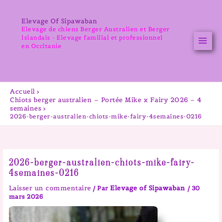
Aller
au
Elevage Of Sipawaban
contenu
Elevage de chiens Berger Australien et Berger
Islandais - Elevage familial et professionnel
en Occitanie
Accueil
Chiots berger australien – Portée Mike x Fairy 2026 – 4
semaines
2026-berger-australien-chiots-mike-fairy-4semaines-0216
2026-berger-australien-chiots-mike-fairy-
4semaines-0216
Laisser un commentaire
Elevage of Sipawaban
/ Par
/
30
mars 2026