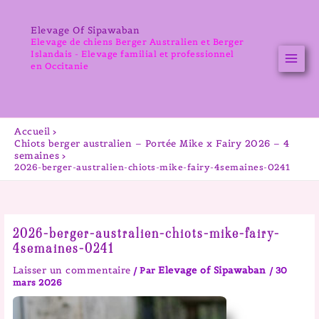
Aller
au
Elevage Of Sipawaban
contenu
Elevage de chiens Berger Australien et Berger
Islandais - Elevage familial et professionnel
en Occitanie
Accueil
Chiots berger australien – Portée Mike x Fairy 2026 – 4
semaines
2026-berger-australien-chiots-mike-fairy-4semaines-0241
2026-berger-australien-chiots-mike-fairy-
4semaines-0241
Laisser un commentaire
Elevage of Sipawaban
/ Par
/
30
mars 2026