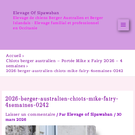
Aller
au
Elevage Of Sipawaban
contenu
Elevage de chiens Berger Australien et Berger
Islandais - Elevage familial et professionnel
en Occitanie
Accueil
Chiots berger australien – Portée Mike x Fairy 2026 – 4
semaines
2026-berger-australien-chiots-mike-fairy-4semaines-0242
2026-berger-australien-chiots-mike-fairy-
4semaines-0242
Laisser un commentaire
Elevage of Sipawaban
/ Par
/
30
mars 2026