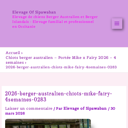
Aller
au
Elevage Of Sipawaban
contenu
Elevage de chiens Berger Australien et Berger
Islandais - Elevage familial et professionnel
en Occitanie
Accueil
Chiots berger australien – Portée Mike x Fairy 2026 – 4
semaines
2026-berger-australien-chiots-mike-fairy-4semaines-0283
2026-berger-australien-chiots-mike-fairy-
4semaines-0283
Laisser un commentaire
Elevage of Sipawaban
/ Par
/
30
mars 2026