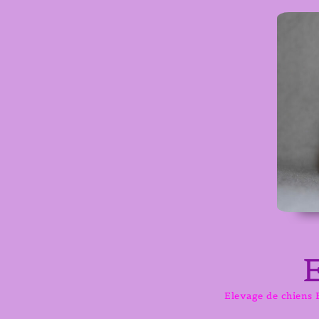
Aller
au
contenu
Elevage de chiens B