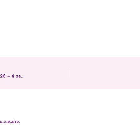
Chiots berger australien – Portée Mike x Fairy 2026 – 4 semaines
mentaire.