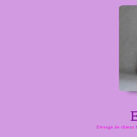
Aller
au
contenu
Elevage de chiens B