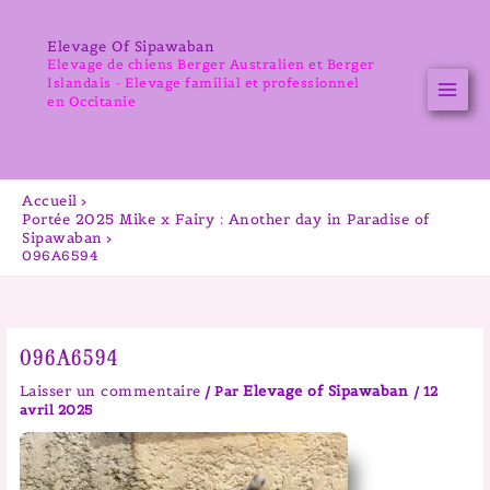
Aller
au
Elevage Of Sipawaban
contenu
Elevage de chiens Berger Australien et Berger
Islandais - Elevage familial et professionnel
en Occitanie
Accueil
Portée 2025 Mike x Fairy : Another day in Paradise of
Sipawaban
096A6594
096A6594
Laisser un commentaire
Elevage of Sipawaban
/ Par
/
12
avril 2025