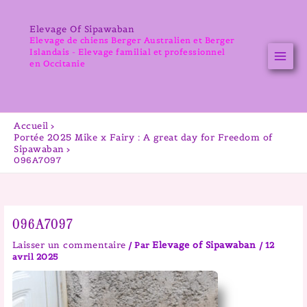
Aller
au
Elevage Of Sipawaban
contenu
Elevage de chiens Berger Australien et Berger
Islandais - Elevage familial et professionnel
en Occitanie
Accueil
Portée 2025 Mike x Fairy : A great day for Freedom of
Sipawaban
096A7097
096A7097
Laisser un commentaire
Elevage of Sipawaban
/ Par
/
12
avril 2025