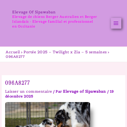
Aller
au
Elevage Of Sipawaban
contenu
Elevage de chiens Berger Australien et Berger
Islandais - Elevage familial et professionnel
en Occitanie
Accueil
Portée 2025 – Twilight x Zia – 5 semaines
096A8277
096A8277
Laisser un commentaire
Elevage of Sipawaban
/ Par
/
19
décembre 2025