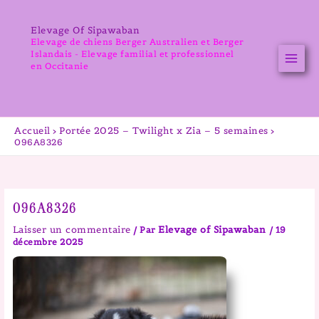
Aller
au
Elevage Of Sipawaban
contenu
Elevage de chiens Berger Australien et Berger
Islandais - Elevage familial et professionnel
en Occitanie
Accueil
Portée 2025 – Twilight x Zia – 5 semaines
096A8326
096A8326
Laisser un commentaire
Elevage of Sipawaban
/ Par
/
19
décembre 2025