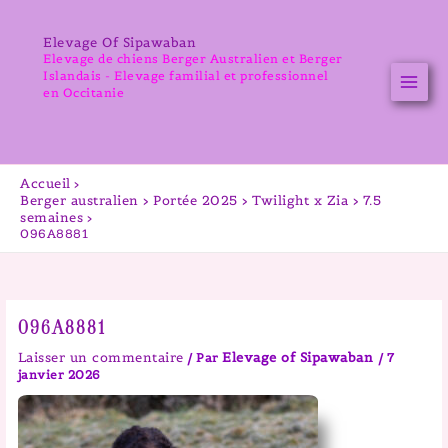
Aller
au
Elevage Of Sipawaban
contenu
Elevage de chiens Berger Australien et Berger
Islandais - Elevage familial et professionnel
en Occitanie
Accueil
Berger australien > Portée 2025 > Twilight x Zia > 7.5
semaines
096A8881
096A8881
Laisser un commentaire
Elevage of Sipawaban
/ Par
/
7
janvier 2026